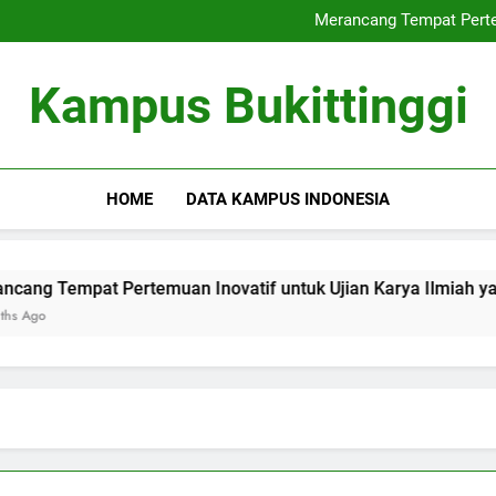
Internasionalisasi Univ
Merancang Tempat Pertem
Rencana Mengembangkan
Inovasi baru dalam Cara P
Internasionalisasi Univ
Kampus Bukittinggi
Merancang Tempat Pertem
Rencana Mengembangkan
Inovasi baru dalam Cara P
HOME
DATA KAMPUS INDONESIA
empat Pertemuan Inovatif untuk Ujian Karya Ilmiah yang Opt