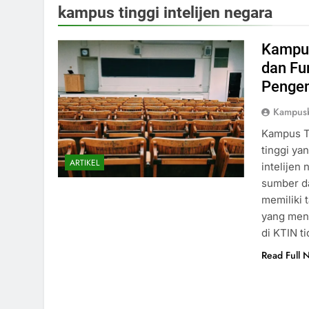
kampus tinggi intelijen negara
Kampus
dan Fu
Pengem
Kampusb
Kampus Ti
tinggi ya
ARTIKEL
intelijen
sumber da
memiliki 
yang mend
di KTIN t
Read Full 