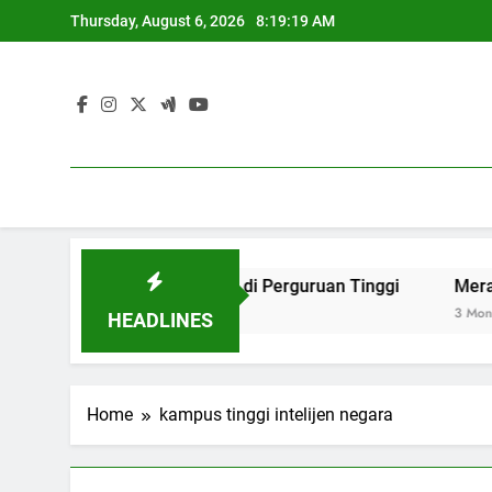
Skip
Thursday, August 6, 2026
8:19:19 AM
to
content
ng Zaman Internasional di Perguruan Tinggi
Merancang T
3 Months Ago
HEADLINES
Home
kampus tinggi intelijen negara