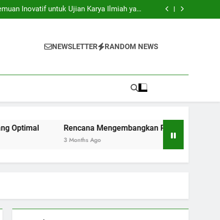
ersitas: Menyongsong Zaman Internasional di
Perguruan Tinggi
uan Inovatif untuk Ujian Karya Ilmiah yang
Optimal
 Pusat Keunggulan di Institusi Pendidikan
embelajaran Berkolaborasi untuk Mahasiswa
Baru
ersitas: Menyongsong Zaman Internasional di
Perguruan Tinggi
uan Inovatif untuk Ujian Karya Ilmiah yang
NEWSLETTER
RANDOM NEWS
Optimal
 Pusat Keunggulan di Institusi Pendidikan
embelajaran Berkolaborasi untuk Mahasiswa
Baru
imal
Rencana Mengembangkan Pusat Keunggulan di Inst
3 Months Ago