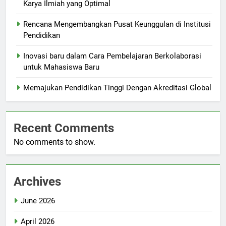
Karya Ilmiah yang Optimal
Rencana Mengembangkan Pusat Keunggulan di Institusi
Pendidikan
Inovasi baru dalam Cara Pembelajaran Berkolaborasi
untuk Mahasiswa Baru
Memajukan Pendidikan Tinggi Dengan Akreditasi Global
Recent Comments
No comments to show.
Archives
June 2026
April 2026