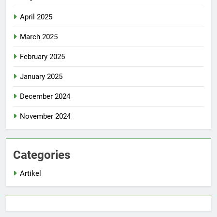
April 2025
March 2025
February 2025
January 2025
December 2024
November 2024
Categories
Artikel