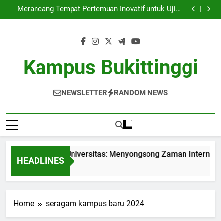
Internasionalisasi Universitas: Menyongsong Zaman
Skip
Internasional di Perguruan Tinggi
Merancang Tempat Pertemuan Inovatif untuk Ujian
to
Karya Ilmiah yang Optimal
Rencana Mengembangkan Pusat Keunggulan di
Institusi Pendidikan
Inovasi baru dalam Cara Pembelajaran Berkolaborasi
content
untuk Mahasiswa Baru
Internasionalisasi Universitas: Menyongsong Zaman
Internasional di Perguruan Tinggi
Merancang Tempat Pertemuan Inovatif untuk Ujian
Karya Ilmiah yang Optimal
Rencana Mengembangkan Pusat Keunggulan di
Kampus Bukittinggi
Institusi Pendidikan
Inovasi baru dalam Cara Pembelajaran Berkolaborasi
untuk Mahasiswa Baru
NEWSLETTER
RANDOM NEWS
nternasionalisasi Universitas: Menyongsong Zaman Internasion
HEADLINES
 Months Ago
Home
seragam kampus baru 2024