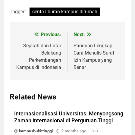
Tagged:
cerita liburan kampus dirumah
Post
Previous:
Next:
navigation
Sejarah dan Latar
Panduan Lengkap
Belakang
Cara Menulis Surat
Perkembangan
Izin Kampus yang
Kampus di Indonesia
Benar
Related News
Internasionalisasi Universitas: Menyongsong
Zaman Internasional di Perguruan Tinggi
kampusbukittinggi
2 months ago
0