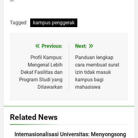
Tagged:
kampus penggerak
Post
Previous:
Next:
navigation
Profil Kampus:
Panduan lengkap
Mengenal Lebih
cara membuat surat
Dekat Fasilitas dan
izin tidak masuk
Program Studi yang
kampus bagi
Ditawarkan
mahasiswa
Related News
Internasionalisasi Universitas: Menyongsong