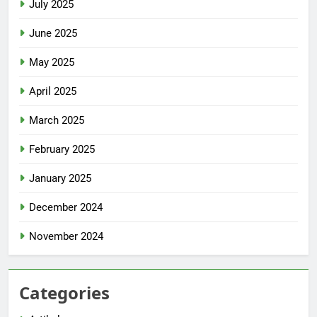
July 2025
June 2025
May 2025
April 2025
March 2025
February 2025
January 2025
December 2024
November 2024
Categories