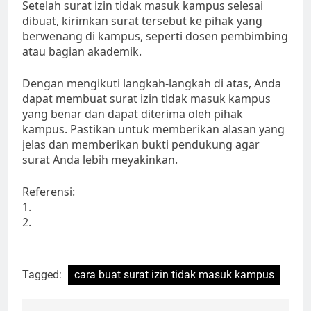
Setelah surat izin tidak masuk kampus selesai
dibuat, kirimkan surat tersebut ke pihak yang
berwenang di kampus, seperti dosen pembimbing
atau bagian akademik.
Dengan mengikuti langkah-langkah di atas, Anda
dapat membuat surat izin tidak masuk kampus
yang benar dan dapat diterima oleh pihak
kampus. Pastikan untuk memberikan alasan yang
jelas dan memberikan bukti pendukung agar
surat Anda lebih meyakinkan.
Referensi:
1.
2.
Tagged:
cara buat surat izin tidak masuk kampus