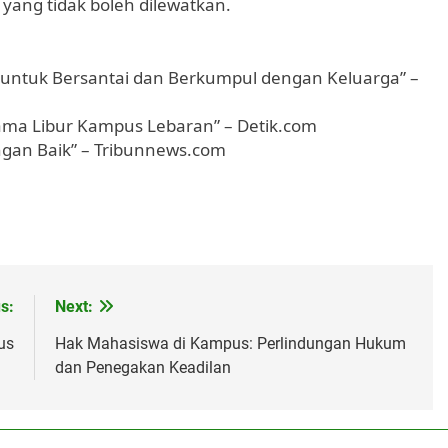
ang tidak boleh dilewatkan.
 untuk Bersantai dan Berkumpul dengan Keluarga” –
ama Libur Kampus Lebaran” – Detik.com
ngan Baik” – Tribunnews.com
s:
Next:
us
Hak Mahasiswa di Kampus: Perlindungan Hukum
dan Penegakan Keadilan