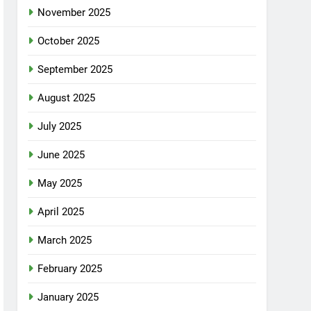
November 2025
October 2025
September 2025
August 2025
July 2025
June 2025
May 2025
April 2025
March 2025
February 2025
January 2025