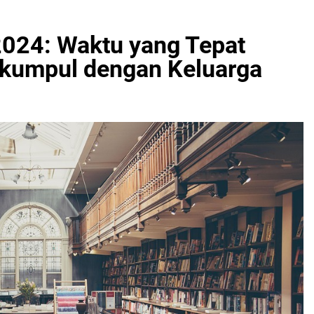
2024: Waktu yang Tepat
rkumpul dengan Keluarga