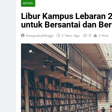
ARTIKEL
Libur Kampus Lebaran 
untuk Bersantai dan Be
0
Kampusbukittinggi
2 Years Ago
2 Mins