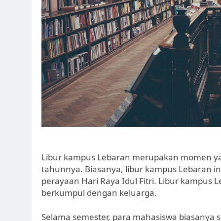
Libur kampus Lebaran merupakan momen yan
tahunnya. Biasanya, libur kampus Lebaran ini
perayaan Hari Raya Idul Fitri. Libur kampus
berkumpul dengan keluarga.
Selama semester, para mahasiswa biasanya si