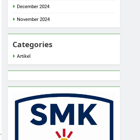
December 2024
November 2024
Categories
Artikel