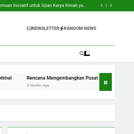
ersitas: Menyongsong Zaman Internasional di
Perguruan Tinggi
uan Inovatif untuk Ujian Karya Ilmiah yang
Optimal
 Pusat Keunggulan di Institusi Pendidikan
embelajaran Berkolaborasi untuk Mahasiswa
Baru
ersitas: Menyongsong Zaman Internasional di
Perguruan Tinggi
uan Inovatif untuk Ujian Karya Ilmiah yang
NEWSLETTER
RANDOM NEWS
Optimal
 Pusat Keunggulan di Institusi Pendidikan
embelajaran Berkolaborasi untuk Mahasiswa
Baru
Rencana Mengembangkan Pusat Keunggulan di Institusi Pend
3 Months Ago