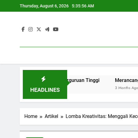
Skip
Thursday, August 6, 2026
5:35:57 AM
to
content
nternasional di Perguruan Tinggi
Merancang Tempat Pert
3 Months Ago
HEADLINES
Home
Artikel
Lomba Kreativitas: Menggali Kec