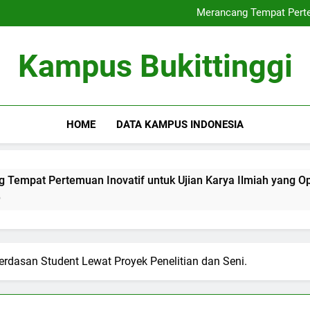
Internasionalisasi Univ
Merancang Tempat Pertem
Rencana Mengembangkan
Inovasi baru dalam Cara P
Internasionalisasi Univ
Kampus Bukittinggi
Merancang Tempat Pertem
Rencana Mengembangkan
Inovasi baru dalam Cara P
HOME
DATA KAMPUS INDONESIA
emuan Inovatif untuk Ujian Karya Ilmiah yang Optimal
erdasan Student Lewat Proyek Penelitian dan Seni.