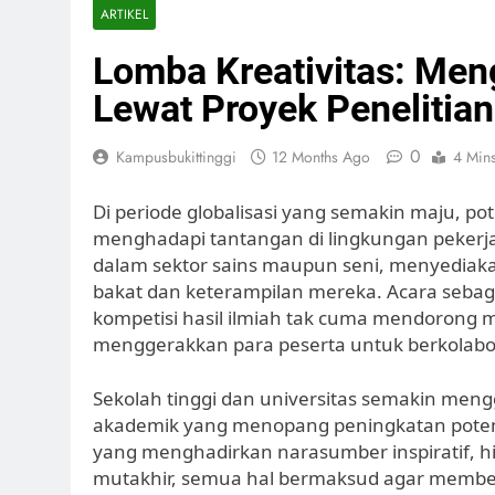
ARTIKEL
Lomba Kreativitas: Men
Lewat Proyek Penelitian
0
Kampusbukittinggi
12 Months Ago
4 Min
Di periode globalisasi yang semakin maju, p
menghadapi tantangan di lingkungan pekerjaa
dalam sektor sains maupun seni, menyedi
bakat dan keterampilan mereka. Acara sebag
kompetisi hasil ilmiah tak cuma mendorong 
menggerakkan para peserta untuk berkolabora
Sekolah tinggi dan universitas semakin mengg
akademik yang menopang peningkatan potensi 
yang menghadirkan narasumber inspiratif, hi
mutakhir, semua hal bermaksud agar membe