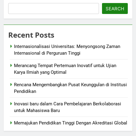
SEARCH
Recent Posts
Internasionalisasi Universitas: Menyongsong Zaman
Internasional di Perguruan Tinggi
Merancang Tempat Pertemuan Inovatif untuk Ujian
Karya Ilmiah yang Optimal
Rencana Mengembangkan Pusat Keunggulan di Institusi
Pendidikan
Inovasi baru dalam Cara Pembelajaran Berkolaborasi
untuk Mahasiswa Baru
Memajukan Pendidikan Tinggi Dengan Akreditasi Global