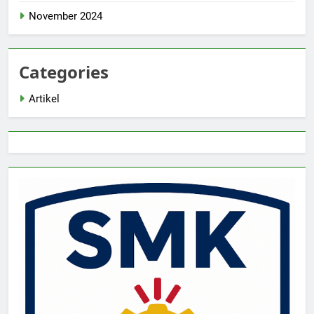
November 2024
Categories
Artikel