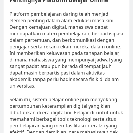
Platform pembelajaran daring telah menjadi
elemen penting dalam alam edukasi masa kini.
Dengan kemajuan digital, mahasiswa dapat
mendapatkan materi pembelajaran, berpartisipasi
dalam pertemuan, dan berkomunikasi dengan
pengajar serta rekan-rekan mereka dalam online.
Ini memberikan keluwesan pada tahapan belajar,
di mana mahasiswa yang mempunyai jadwal yang
sangat padat atau pun berada di tempat jauh
dapat masih berpartisipasi dalam aktivitas
akademik tanpa perlu hadir secara fisik di dalam
universitas.
Selain itu, sistem belajar online pun menyokong
pertumbuhan keterampilan digital yang kian
dibutuhkan di era digital ini. Pelajar dituntut untuk
memahami berbagai tools teknologi serta situs
pembelajaran yang memfasilitasi interaksi yang
efektif. Dengan demikian, para mahasiswa tidak