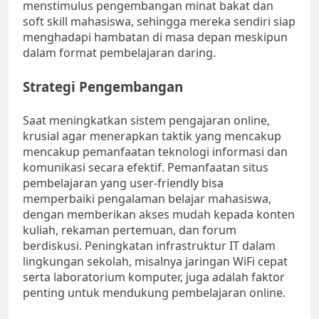
menstimulus pengembangan minat bakat dan
soft skill mahasiswa, sehingga mereka sendiri siap
menghadapi hambatan di masa depan meskipun
dalam format pembelajaran daring.
Strategi Pengembangan
Saat meningkatkan sistem pengajaran online,
krusial agar menerapkan taktik yang mencakup
mencakup pemanfaatan teknologi informasi dan
komunikasi secara efektif. Pemanfaatan situs
pembelajaran yang user-friendly bisa
memperbaiki pengalaman belajar mahasiswa,
dengan memberikan akses mudah kepada konten
kuliah, rekaman pertemuan, dan forum
berdiskusi. Peningkatan infrastruktur IT dalam
lingkungan sekolah, misalnya jaringan WiFi cepat
serta laboratorium komputer, juga adalah faktor
penting untuk mendukung pembelajaran online.