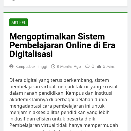
ARTIKEL
Mengoptimalkan Sistem
Pembelajaran Online di Era
Digitalisasi
0
Kampusbukittinggi
8 Months Ago
5 Mins
Di era digital yang terus berkembang, sistem
pembelajaran virtual menjadi faktor yang krusial
dalam ranah pendidikan. Kampus dan institusi
akademik lainnya di berbagai belahan dunia
mengadaptasi cara pembelajaran ini untuk
menjamin aksesibilitas pendidikan yang lebih
inklusif dan efisien untuk peserta didik.
Pembelajaran virtual tidak hanya mempermudah