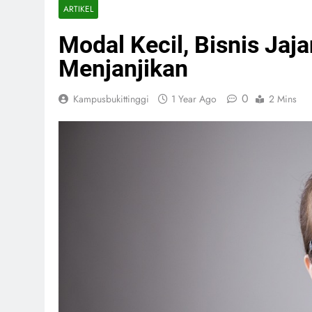
ARTIKEL
Modal Kecil, Bisnis Ja
Menjanjikan
0
Kampusbukittinggi
1 Year Ago
2 Mins