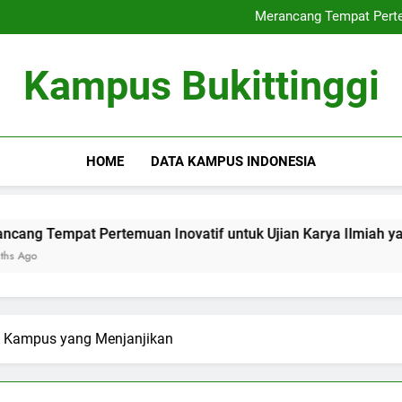
Internasionalisasi Univ
Merancang Tempat Pertem
Rencana Mengembangkan
Inovasi baru dalam Cara P
Internasionalisasi Univ
Kampus Bukittinggi
Merancang Tempat Pertem
Rencana Mengembangkan
Inovasi baru dalam Cara P
HOME
DATA KAMPUS INDONESIA
t Pertemuan Inovatif untuk Ujian Karya Ilmiah yang Optimal
ak Kampus yang Menjanjikan