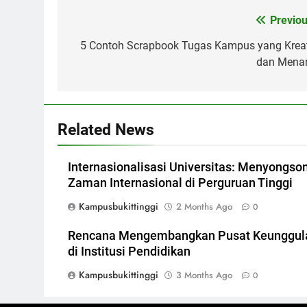
Post
Previou
navigation
5 Contoh Scrapbook Tugas Kampus yang Kreat
dan Menar
Related News
Internasionalisasi Universitas: Menyongso
Zaman Internasional di Perguruan Tinggi
Kampusbukittinggi
2 Months Ago
0
Rencana Mengembangkan Pusat Keunggul
di Institusi Pendidikan
Kampusbukittinggi
3 Months Ago
0