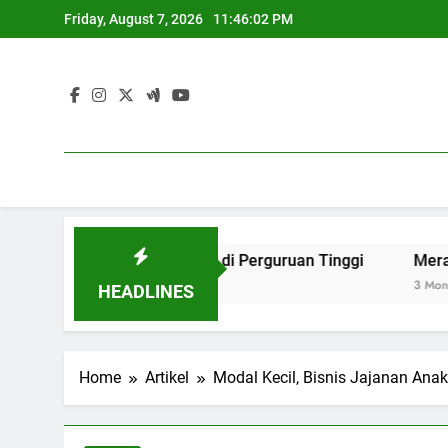
Skip
Friday, August 7, 2026
11:46:03 PM
to
content
aman Internasional di Perguruan Tinggi
Merancang Tempa
3 Months Ago
HEADLINES
Home
Artikel
Modal Kecil, Bisnis Jajanan An