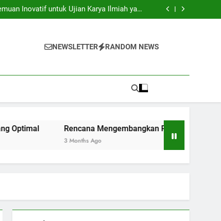
ersitas: Menyongsong Zaman Internasional di
Perguruan Tinggi
uan Inovatif untuk Ujian Karya Ilmiah yang
Optimal
 Pusat Keunggulan di Institusi Pendidikan
embelajaran Berkolaborasi untuk Mahasiswa
Baru
ersitas: Menyongsong Zaman Internasional di
Perguruan Tinggi
uan Inovatif untuk Ujian Karya Ilmiah yang
NEWSLETTER
RANDOM NEWS
Optimal
 Pusat Keunggulan di Institusi Pendidikan
embelajaran Berkolaborasi untuk Mahasiswa
Baru
Rencana Mengembangkan Pusat Keunggulan di Institusi
3 Months Ago