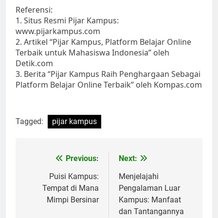
Referensi:
1. Situs Resmi Pijar Kampus:
www.pijarkampus.com
2. Artikel “Pijar Kampus, Platform Belajar Online
Terbaik untuk Mahasiswa Indonesia” oleh
Detik.com
3. Berita “Pijar Kampus Raih Penghargaan Sebagai
Platform Belajar Online Terbaik” oleh Kompas.com
Tagged:
pijar kampus
Post
Previous:
Next:
navigation
Puisi Kampus:
Menjelajahi
Tempat di Mana
Pengalaman Luar
Mimpi Bersinar
Kampus: Manfaat
dan Tantangannya