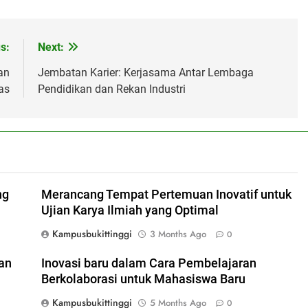
s:
Next:
an
Jembatan Karier: Kerjasama Antar Lembaga
as
Pendidikan dan Rekan Industri
ng
Merancang Tempat Pertemuan Inovatif untuk
Ujian Karya Ilmiah yang Optimal
Kampusbukittinggi
3 Months Ago
0
an
Inovasi baru dalam Cara Pembelajaran
Berkolaborasi untuk Mahasiswa Baru
Kampusbukittinggi
5 Months Ago
0