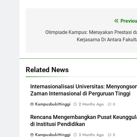
Post
Previou
navigation
Olimpiade Kampus: Merayakan Prestasi d
Kerjasama Di Antara Fakult
Related News
Internasionalisasi Universitas: Menyongso
Zaman Internasional di Perguruan Tinggi
Kampusbukittinggi
2 Months Ago
0
Rencana Mengembangkan Pusat Keunggul
di Institusi Pendidikan
Kampusbukittinggi
3 Months Ago
0