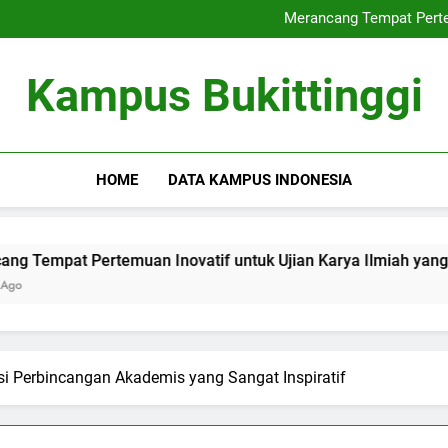
Internasionalisasi Univ
Merancang Tempat Pertem
Rencana Mengembangkan
Inovasi baru dalam Cara P
Internasionalisasi Univ
Kampus Bukittinggi
Merancang Tempat Pertem
Rencana Mengembangkan
Inovasi baru dalam Cara P
HOME
DATA KAMPUS INDONESIA
rtemuan Inovatif untuk Ujian Karya Ilmiah yang Optimal
i Perbincangan Akademis yang Sangat Inspiratif