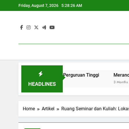
Skip
Friday, August 7, 2026
5:28:27 AM
to
content
 Internasional di Perguruan Tinggi
Merancang Tempat Pe
3 Months Ago
HEADLINES
Home
Artikel
Ruang Seminar dan Kuliah: Lokas