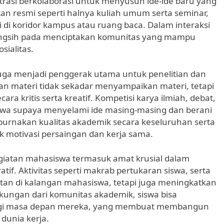
strasi berkolaborasi untuk menyusun ide-ide baru yang
tan resmi seperti halnya kuliah umum serta seminar,
 di koridor kampus atau ruang baca. Dalam interaksi
bangsih pada menciptakan komunitas yang mampu
ialitas.
juga menjadi penggerak utama untuk penelitian dan
an materi tidak sekadar menyampaikan materi, tetapi
a kritis serta kreatif. Kompetisi karya ilmiah, debat,
swa supaya menyelami ide masing-masing dan berani
urnakan kualitas akademik secara keseluruhan serta
motivasi persaingan dan kerja sama.
 kegiatan mahasiswa termasuk amat krusial dalam
atif. Aktivitas seperti makrab pertukaran siswa, serta
an di kalangan mahasiswa, tetapi juga meningkatkan
ungan dari komunitas akademik, siswa bisa
bagi masa depan mereka, yang membuat membangun
dunia kerja.