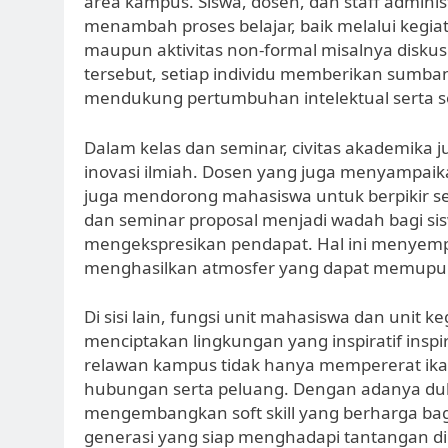
area kampus. Siswa, dosen, dan staff admini
menambah proses belajar, baik melalui kegia
maupun aktivitas non-formal misalnya diskusi
tersebut, setiap individu memberikan sum
mendukung pertumbuhan intelektual serta sos
Dalam kelas dan seminar, civitas akademika 
inovasi ilmiah. Dosen yang juga menyampaik
juga mendorong mahasiswa untuk berpikir secar
dan seminar proposal menjadi wadah bagi si
mengekspresikan pendapat. Hal ini menyemp
menghasilkan atmosfer yang dapat memupuk 
Di sisi lain, fungsi unit mahasiswa dan unit
menciptakan lingkungan yang inspiratif inspir
relawan kampus tidak hanya mempererat ikat
hubungan serta peluang. Dengan adanya duk
mengembangkan soft skill yang berharga 
generasi yang siap menghadapi tantangan di 