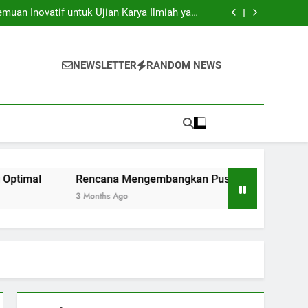
ersitas: Menyongsong Zaman Internasional di
Perguruan Tinggi
uan Inovatif untuk Ujian Karya Ilmiah yang
Optimal
 Pusat Keunggulan di Institusi Pendidikan
embelajaran Berkolaborasi untuk Mahasiswa
Baru
ersitas: Menyongsong Zaman Internasional di
Perguruan Tinggi
uan Inovatif untuk Ujian Karya Ilmiah yang
NEWSLETTER
RANDOM NEWS
Optimal
 Pusat Keunggulan di Institusi Pendidikan
embelajaran Berkolaborasi untuk Mahasiswa
Baru
Rencana Mengembangkan Pusat Keunggulan di Institusi Pe
3 Months Ago