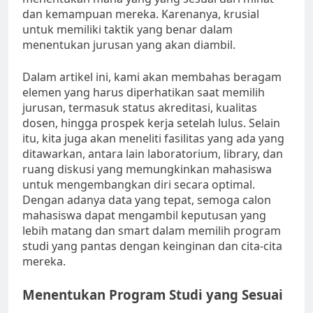
dan kemampuan mereka. Karenanya, krusial
untuk memiliki taktik yang benar dalam
menentukan jurusan yang akan diambil.
Dalam artikel ini, kami akan membahas beragam
elemen yang harus diperhatikan saat memilih
jurusan, termasuk status akreditasi, kualitas
dosen, hingga prospek kerja setelah lulus. Selain
itu, kita juga akan meneliti fasilitas yang ada yang
ditawarkan, antara lain laboratorium, library, dan
ruang diskusi yang memungkinkan mahasiswa
untuk mengembangkan diri secara optimal.
Dengan adanya data yang tepat, semoga calon
mahasiswa dapat mengambil keputusan yang
lebih matang dan smart dalam memilih program
studi yang pantas dengan keinginan dan cita-cita
mereka.
Menentukan Program Studi yang Sesuai