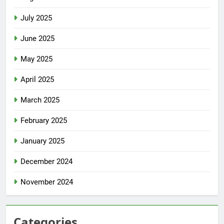
July 2025
June 2025
May 2025
April 2025
March 2025
February 2025
January 2025
December 2024
November 2024
Categories