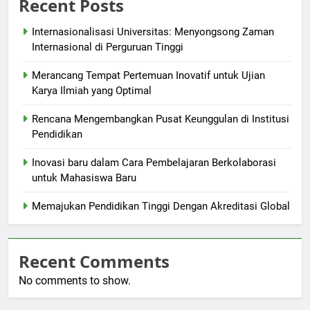
Recent Posts
Internasionalisasi Universitas: Menyongsong Zaman
Internasional di Perguruan Tinggi
Merancang Tempat Pertemuan Inovatif untuk Ujian
Karya Ilmiah yang Optimal
Rencana Mengembangkan Pusat Keunggulan di Institusi
Pendidikan
Inovasi baru dalam Cara Pembelajaran Berkolaborasi
untuk Mahasiswa Baru
Memajukan Pendidikan Tinggi Dengan Akreditasi Global
Recent Comments
No comments to show.