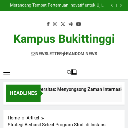
Internasionalisasi Universitas: Menyongsong Zaman
Skip
Internasional di Perguruan Tinggi
Merancang Tempat Pertemuan Inovatif untuk Ujian
to
Karya Ilmiah yang Optimal
Rencana Mengembangkan Pusat Keunggulan di
Institusi Pendidikan
Inovasi baru dalam Cara Pembelajaran Berkolaborasi
content
untuk Mahasiswa Baru
Internasionalisasi Universitas: Menyongsong Zaman
Internasional di Perguruan Tinggi
Merancang Tempat Pertemuan Inovatif untuk Ujian
Karya Ilmiah yang Optimal
Rencana Mengembangkan Pusat Keunggulan di
Kampus Bukittinggi
Institusi Pendidikan
Inovasi baru dalam Cara Pembelajaran Berkolaborasi
untuk Mahasiswa Baru
NEWSLETTER
RANDOM NEWS
nasionalisasi Universitas: Menyongsong Zaman Internasional 
HEADLINES
hs Ago
Home
Artikel
Strategi Berhasil Select Program Studi di Instansi