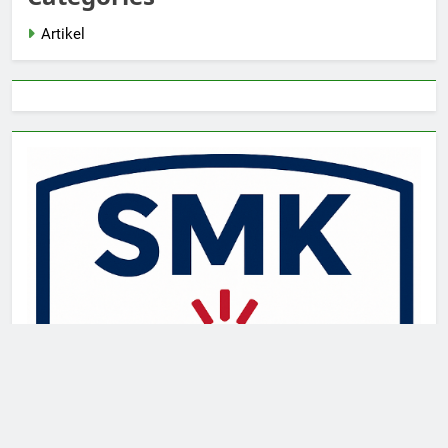
Artikel