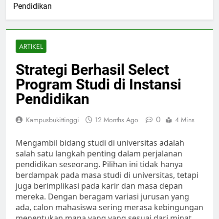
Pendidikan
ARTIKEL
Strategi Berhasil Select
Program Studi di Instansi
Pendidikan
0
Kampusbukittinggi
12 Months Ago
4 Mins
Mengambil bidang studi di universitas adalah
salah satu langkah penting dalam perjalanan
pendidikan seseorang. Pilihan ini tidak hanya
berdampak pada masa studi di universitas, tetapi
juga berimplikasi pada karir dan masa depan
mereka. Dengan beragam variasi jurusan yang
ada, calon mahasiswa sering merasa kebingungan
menentukan mana yang yang sesuai dari minat