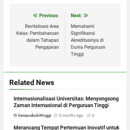
Post
Previous:
Next:
navigation
Revitalisasi Area
Memahami
Kelas: Pembaharuan
Signifikansi
dalam Tahapan
Akreditasinya di
Pengajaran
Dunia Perguruan
Tinggi
Related News
Internasionalisasi Universitas: Menyongsong
Zaman Internasional di Perguruan Tinggi
kampusbukittinggi
2 months ago
0
Merancang Tempat Pertemuan Inovatif untuk