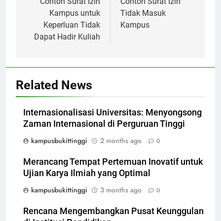
navigation
Contoh Surat Izin
Contoh Surat Izin
Kampus untuk
Tidak Masuk
Keperluan Tidak
Kampus
Dapat Hadir Kuliah
Related News
Internasionalisasi Universitas: Menyongsong
Zaman Internasional di Perguruan Tinggi
kampusbukittinggi
2 months ago
0
Merancang Tempat Pertemuan Inovatif untuk
Ujian Karya Ilmiah yang Optimal
kampusbukittinggi
3 months ago
0
Rencana Mengembangkan Pusat Keunggulan