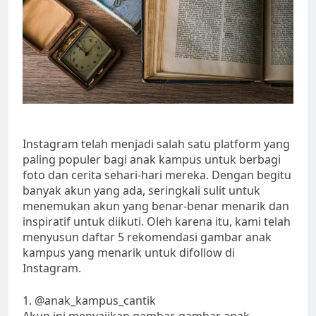
Instagram telah menjadi salah satu platform yang
paling populer bagi anak kampus untuk berbagi
foto dan cerita sehari-hari mereka. Dengan begitu
banyak akun yang ada, seringkali sulit untuk
menemukan akun yang benar-benar menarik dan
inspiratif untuk diikuti. Oleh karena itu, kami telah
menyusun daftar 5 rekomendasi gambar anak
kampus yang menarik untuk difollow di
Instagram.
1. @anak_kampus_cantik