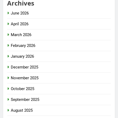
Archives
June 2026
April 2026
March 2026
February 2026
January 2026
December 2025
November 2025
October 2025
September 2025
August 2025