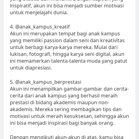
inspiratif, akun ini bisa menjadi sumber motivasi
untuk menjelajahi dunia.
4. @anak_kampus_kreatif
Akun ini merupakan tempat bagi anak kampus
yang memiliki passion dalam seni dan kreativitas
untuk berbagi karya-karya mereka. Mulai dari
lukisan, fotografi, hingga karya seni digital, akun
ini memamerkan talenta-talenta muda yang patut
untuk diapresiasi.
5. @anak_kampus_berprestasi
Akun ini menampilkan gambar-gambar dan cerita-
cerita dari anak kampus yang berhasil meraih
prestasi di bidang akademis maupun non-
akademis. Mereka sering membagikan tips dan
motivasi untuk meraih kesuksesan, sehingga akun
ini bisa menjadi inspirasi bagi banyak orang.
Dengan mengikuti akun-akun di atas, kamu bisa