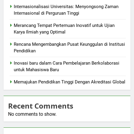
Internasionalisasi Universitas: Menyongsong Zaman
Internasional di Perguruan Tinggi
Merancang Tempat Pertemuan Inovatif untuk Ujian
Karya Ilmiah yang Optimal
Rencana Mengembangkan Pusat Keunggulan di Institusi
Pendidikan
Inovasi baru dalam Cara Pembelajaran Berkolaborasi
untuk Mahasiswa Baru
Memajukan Pendidikan Tinggi Dengan Akreditasi Global
Recent Comments
No comments to show.